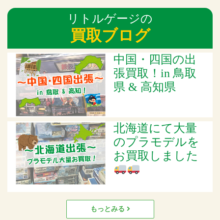
リトルゲージの
買取ブログ
中国・四国の出
張買取！in 鳥取
県 & 高知県
北海道にて大量
のプラモデルを
お買取しました
もっとみる