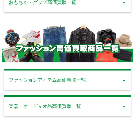
スーパードルフィ・ブ
ゲーム 買取
DVD・Blu-
おもちゃ・グッズ高価買取一覧
モ・フタバ・DJIなど
デアゴスティーニなど
ライスなど
メガハウス・バンダ
ray 買取
ゲームソフト・ゲーム
イ・一番くじなど
機・ゲーム周辺機器な
邦画・洋画・アニメ作
ど
LEGO 買取
レトロ玩具
品など
鉄道模型 買
ミニカー 買
買取
取
取
ハリーポッター・シテ
アメトイ 買
ィ・クリエイターなど
ブリキ・ソフビ人形・
取
TOMIX・マイクロエ
トミカ・AUTOart・京
ホーロー看板など
ース・KATO・天賞堂
商・EBBROなど
HOTTOYS・サイドシ
など
ョウ・ハズブロなど
ファッションアイテム高価買取一覧
超合金 買取
おもちゃ 買
アニメグッ
取
ズ 買取
超合金魂・DX超合
金・METAL BUILDな
仮面ライダーDXシリ
各種アニメグッズ
デジカメ・
G-SHOCK
楽器・オーディオ品高価買取一覧
ど
ーズ・リカちゃん人形
一眼レフ 買
買取
など
取
フロッグマン・コラボ
楽器 買取
ヘッドホ
G-SHOCKなど