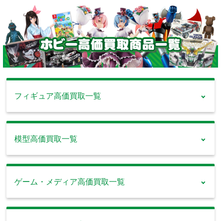
フィギュア高価買取一覧
模型高価買取一覧
ラジコン 買
プラモデル
ゲーム・メディア高価買取一覧
取
買取
フィギュア
ドール 買取
買取
タミヤ・京商・ヨコ
ガンプラ・戦車・車・