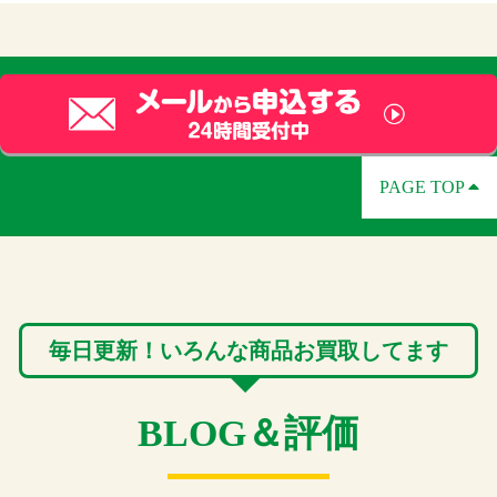
Canon・Nikon・
ベアブリッ
ソフビ 買取
ン・イヤホ
OLYMPUS・富士フィ
BOSS・Roland・
ク 買取
CSM 買取
VTuberグッ
ルムなど
ン 買取
ポピー・ブルマァク・
YAMAHA・Gibsonなど
ズ 買取
旧バンダイ・海洋堂な
超合金・100％・
ダブルドライバー・カ
beats・audio-technica・
ど
400％・1000％など
ブトゼクターなど
SHUREなど
ホロライブ・にじさん
じ・ななしいんくなど
ZIPPO 買取
スニーカー
買取
PAGE TOP
各種シリーズ・コラボ
プライズフ
商品など
オーディオ
ナイキ・アディダス・
ィギュア 買
プーマなど
機器 買取
取
DENON・BOSE・
BWFC・造形王・SQ・
ONKYOなど
毎日更新！いろんな商品お買取してます
DXF・ワーコレなど
ブーツ 買取
ファッショ
ンアイテム
レッドウィング・ドク
BLOG＆評価
買取
ターマーチンなど
スニーカー・Gshock・
Zippoなど