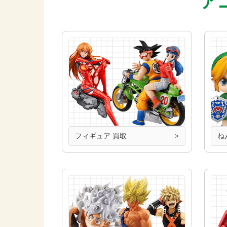
ア
フィギュア 買取
ね