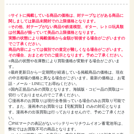
○サイトに掲載している商品の価格は、封テープなどがある商品に
関しましては新品未開封での上限価格となります。
○その他、封テープがない商品や鉄道模型、ギター、レトロ玩具類
は付属品が揃っていて美品の上限価格となります。
実際の状態により掲載価格から金額が前後する場合がございますの
でご了承ください。
商品内容によっては個別での査定が難しくなる場合がございます。
その場合、おまとめでのご提示となります。予めご了承ください。
○商品の状態や在庫数により買取価格が変動する場合がございま
す。
○最終更新日から一定期間が経過している掲載商品の価格は、現在
の中古相場の価格と異なる場合がございます。最新の価格は、お電
話・メール・LINEにてお尋ねください。
○国内正規品のみの買取となります。海賊版・コピー品の買取は一
切行っておりませんのでご了承ください。
◯漫画本のお買取りは現行全巻揃っている場合のみお買取り可能で
す。また、漫画本のお買取りは【宅配買取】のみの対応となりま
す。漫画本の出張買取は行っておりませんので、予めご了承くださ
い。
◯PSEマークの表記がないバッテリー/リチウムイオン蓄電池等は、
弊社ではお買取不可の商品となります。