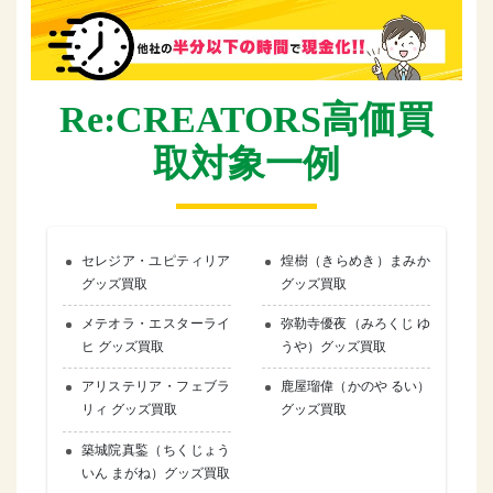
Re:CREATORS高価買
取対象一例
セレジア・ユピティリア
煌樹（きらめき）まみか
グッズ買取
グッズ買取
メテオラ・エスターライ
弥勒寺優夜（みろくじ ゆ
ヒ グッズ買取
うや）グッズ買取
アリステリア・フェブラ
鹿屋瑠偉（かのや るい）
リィ グッズ買取
グッズ買取
築城院真鍳（ちくじょう
いん まがね）グッズ買取