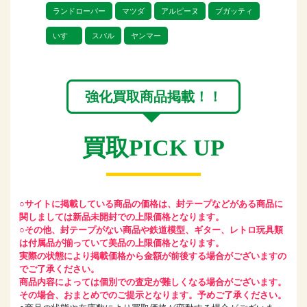
ジでは高価買取を行っております。
ランドローバー
マツダ
アルピーヌ
ブガッティ
いすゞ
スバル
ヤンマー
未開封の京商のミニカーはもちろんのこ
と、箱から開封されたものや、箱がない
状態でもお買取可能です。
強化買取商品掲載！！
京商を高く売るならリトルゲージにぜひ
買取PICK UP
○サイトに掲載している商品の価格は、封テープなどがある商品に
関しましては新品未開封での上限価格となります。
○その他、封テープがない商品や鉄道模型、ギター、レトロ玩具類
は付属品が揃っていて美品の上限価格となります。
実際の状態により掲載価格から金額が前後する場合がございますの
でご了承ください。
商品内容によっては個別での査定が難しくなる場合がございます。
その場合、おまとめでのご提示となります。予めご了承ください。