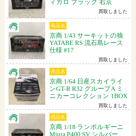
ィガロ ブラック 右京
買取しました
商品名
京商 1/43 サーキットの狼
YATABE RS 流石島レース
仕様 #17
買取しました
商品名
京商 1/64 日産スカイライ
ンGT-R R32 グループA ミ
ニカーコレクション 1BOX
買取しました
商品名
京商 1/18 ランボルギーニ
Miura P400 SV シルバー