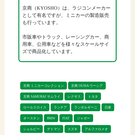
京商（KYOSHO）は、ラジコンメーカー
として有名ですが、ミニカーの製造販売
も行っています。
市販車やトラック、レーシングカー、商
用車、公用車などを様々なスケールサイ
ズで商品化しています。
サークルKサンクスから限定発売された
「CVS ミニカーコレクション」は、1/64
スケールで手頃な価格で入手できる京商
京商 ミニカーコレクション
京商 OUSIA ウーシア
のミニカーシリーズです。過去に発売さ
れたシリーズは今では生産されていない
京商 SAMURAI サムライ
レクサス
トヨタ
ものも多いので、コンプリートされてい
ロールスロイス
ランチア
ランボルギーニ
日産
るコレクションは中古相場でも高値が付
くものもあります。
オースチン
BMW
FIAT
ジャガー
シェルビー
デトマソ
スズキ
アルファロメオ
そんな人気メーカーの京商をリトルゲー