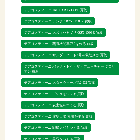
未組立品のデアゴスティーニはもちろん
のこと、袋から開封されたものや、箱が
デアゴスティーニ JAGUAR E-TYPE 買取
ないもの、組立済み、全巻未揃いのデア
デアゴスティーニ ホンダ CB750 FOUR 買取
ゴスティーニもお買取可能です。
デアゴスティーニ スズキハヤブサ GSX 1300R 買取
デアゴスティーニを高く売るならリトル
デアゴスティーニ 蒸気機関車C62を作る 買取
ゲージにぜひ査定のご依頼をお待ちして
デアゴスティーニ サンダーバード2号＆救助メカ 買取
デアゴスティーニ バック・トゥ・ザ・フューチャー デロリ
アン 買取
デアゴスティーニ スターウォーズ R2-D2 買取
デアゴスティーニ ゴジラをつくる 買取
デアゴスティーニ 安土城をつくる 買取
デアゴスティーニ 航空母艦 赤城を作る 買取
デアゴスティーニ 戦艦大和をつくる 買取
デアゴスティーニ 零戦をつくる 買取