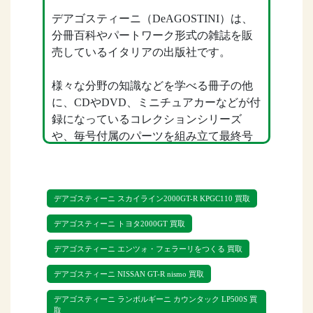
デアゴスティーニ（DeAGOSTINI）は、
分冊百科やパートワーク形式の雑誌を販
売しているイタリアの出版社です。
様々な分野の知識などを学べる冊子の他
に、CDやDVD、ミニチュアカーなどが付
録になっているコレクションシリーズ
や、毎号付属のパーツを組み立て最終号
で完成する組立シリーズがあります。
組立シリーズには、日産GT-R、戦艦大
デアゴスティーニ スカイライン2000GT-R KPGC110 買取
和、アイアンマン、ミニれアムファルコ
ンなど人気のキャラクターや乗り物など
デアゴスティーニ トヨタ2000GT 買取
が多く商品化されています。
デアゴスティーニ エンツォ・フェラーリをつくる 買取
そんな人気のデアゴスティーニをリトル
デアゴスティーニ NISSAN GT-R nismo 買取
ゲージでは高価買取を行っております。
デアゴスティーニ ランボルギーニ カウンタック LP500S 買
取