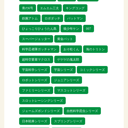
お客様のご自宅に直接お伺いする「出張
買取」、郵送で商品を送る「宅配買
青の6号
エムエム三太
キングコング
取」、店舗に直接持ち込む「店頭買取」
鉄腕アトム
ロボダッチ
バットマン
があります。
ひょっこりひょうたん島
狼少年ケン
007
お品物が大量にある場合は、出張買取が
スーパージェッター
黄金バット
オススメです。
科学忍者隊ガッチャマン
おそ松くん
海のトリトン
また、事前にお持ちの商品の金額が知り
超時空要塞マクロス
ゲゲゲの鬼太郎
たい場合は、お電話・メール・LINEから
宇宙科学シリーズ
宇宙シリーズ
コミックシリーズ
事前査定を行うこともできます。
ロボットシリーズ
ジュニアシリーズ
ファミリーシリーズ
マスコットシリーズ
イマイのおもちゃ・玩具を少しでも高く
売りたいなら、リトルゲージにぜひ査
スロットレーシングシリーズ
定・買取のご依頼をお待ちしておりま
ジェームズボンドシリーズ
自然科学昆虫シリーズ
日本戦車シリーズ
スプリングシリーズ