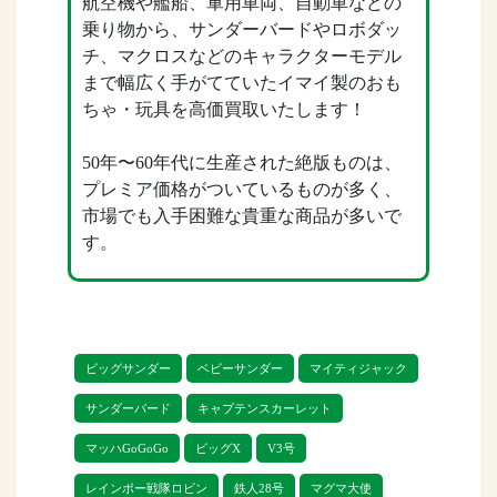
航空機や艦船、軍用車両、自動車などの
乗り物から、サンダーバードやロボダッ
チ、マクロスなどのキャラクターモデル
まで幅広く手がてていたイマイ製のおも
ちゃ・玩具を高価買取いたします！
50年〜60年代に生産された絶版ものは、
プレミア価格がついているものが多く、
市場でも入手困難な貴重な商品が多いで
す。
未開封・未組み立てのお買取はもちろん
のこと、開封品や箱に傷みがある状態で
もお買取可能です！
ビッグサンダー
ベビーサンダー
マイティジャック
サンダーバード
キャプテンスカーレット
リトルゲージでは、3種類のお買取方法を
用意しております。
マッハGoGoGo
ビッグX
V3号
レインボー戦隊ロビン
鉄人28号
マグマ大使