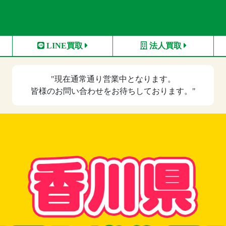
LINE買取
法人買取
"現在
通常通り営業中
となります。
皆様のお問い合わせをお待ちしております。"