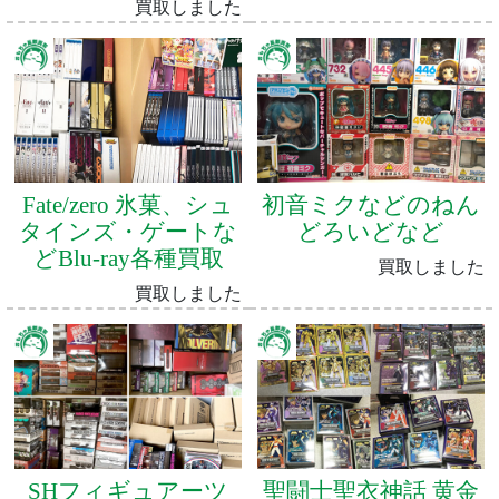
買取しました
Fate/zero 氷菓、シュ
初音ミクなどのねん
タインズ・ゲートな
どろいどなど
どBlu-ray各種買取
買取しました
買取しました
SHフィギュアーツ
聖闘士聖衣神話 黄金