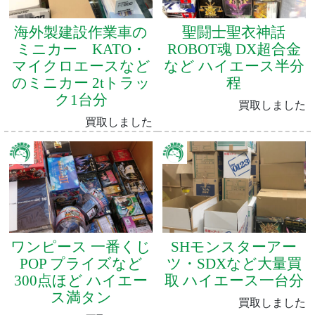
海外製建設作業車の
聖闘士聖衣神話
ミニカー KATO・
ROBOT魂 DX超合金
マイクロエースなど
など ハイエース半分
のミニカー 2tトラッ
程
ク1台分
買取しました
買取しました
ワンピース 一番くじ
SHモンスターアー
POP プライズなど
ツ・SDXなど大量買
300点ほど ハイエー
取 ハイエース一台分
ス満タン
買取しました