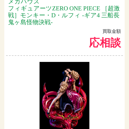
メガハウス
フィギュアーツZERO ONE PIECE ［超激
戦］モンキー・D・ルフィ -ギア4 三船長
鬼ヶ島怪物決戦-
買取金額
応相談