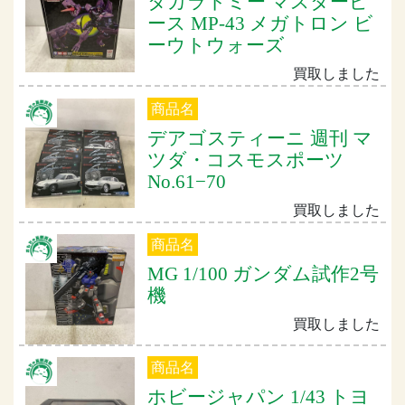
タカラトミー マスターピ
ース MP-43 メガトロン ビ
ーウトウォーズ
買取しました
商品名
デアゴスティーニ 週刊 マ
ツダ・コスモスポーツ
No.61−70
買取しました
商品名
MG 1/100 ガンダム試作2号
機
買取しました
商品名
ホビージャパン 1/43 トヨ