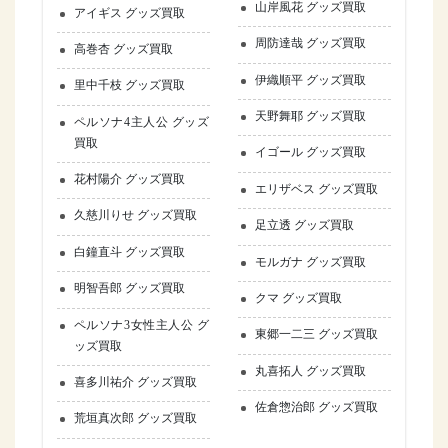
山岸風花 グッズ買取
アイギス グッズ買取
周防達哉 グッズ買取
高巻杏 グッズ買取
伊織順平 グッズ買取
里中千枝 グッズ買取
天野舞耶 グッズ買取
ペルソナ4主人公 グッズ
買取
イゴール グッズ買取
花村陽介 グッズ買取
エリザベス グッズ買取
久慈川りせ グッズ買取
足立透 グッズ買取
白鐘直斗 グッズ買取
モルガナ グッズ買取
明智吾郎 グッズ買取
クマ グッズ買取
ペルソナ3女性主人公 グ
東郷一二三 グッズ買取
ッズ買取
丸喜拓人 グッズ買取
喜多川祐介 グッズ買取
佐倉惣治郎 グッズ買取
荒垣真次郎 グッズ買取