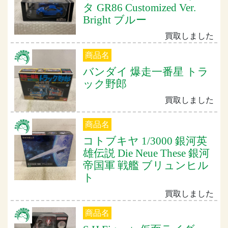
タ GR86 Customized Ver.
Bright ブルー
買取しました
商品名
バンダイ 爆走一番星 トラ
ック野郎
買取しました
商品名
コトブキヤ 1/3000 銀河英
雄伝説 Die Neue These 銀河
帝国軍 戦艦 ブリュンヒル
ト
買取しました
商品名