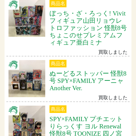
商品名
ぼっち・ざ・ろっく! Vivit
フィギュア山田リョウレ
トロファッション 怪獣8号
ちょこのせプレミアムフ
ィギュア亜白ミナ
買取しました
商品名
ぬーどるストッパー 怪獣8
号 SPY×FAMILY アーニャ
Another Ver.
買取しました
商品名
SPY×FAMILY プチエット
りらっくす ヨル Renewal
怪獣8号 TOONIZE 四ノ宮