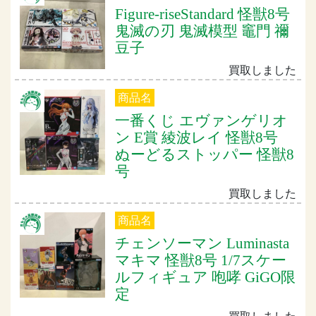
Figure-riseStandard 怪獣8号
鬼滅の刃 鬼滅模型 竈門 禰
豆子
買取しました
商品名
一番くじ エヴァンゲリオ
ン E賞 綾波レイ 怪獣8号
ぬーどるストッパー 怪獣8
号
買取しました
商品名
チェンソーマン Luminasta
マキマ 怪獣8号 1/7スケー
ルフィギュア 咆哮 GiGO限
定