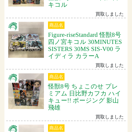
キコル
買取しました
商品名
Figure-riseStandard 怪獣8号
四ノ宮キコル 30MINUTES
SISTERS 30MS SIS-V00 ラ
イディラ カラーA
買取しました
商品名
怪獣8号 ちょこのせ プレ
ミアム 日比野カフカ ハイ
キュー!! ポージング 影山
飛雄
買取しました
商品名