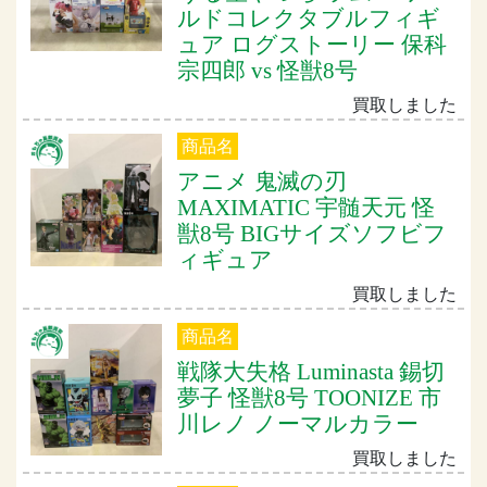
ルドコレクタブルフィギ
ュア ログストーリー 保科
宗四郎 vs 怪獣8号
買取しました
商品名
アニメ 鬼滅の刃
MAXIMATIC 宇髄天元 怪
獣8号 BIGサイズソフビフ
ィギュア
買取しました
商品名
戦隊大失格 Luminasta 錫切
夢子 怪獣8号 TOONIZE 市
川レノ ノーマルカラー
買取しました