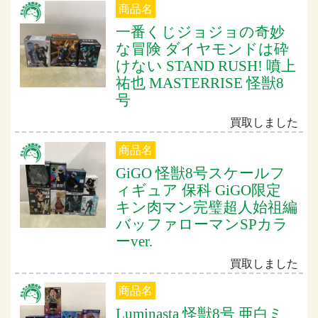
商品名
一番くじジョジョの奇妙
な冒険 ダイヤモンドは砕
けない STAND RUSH! 噴上
祐也 MASTERRISE 怪獣8
号
買取しました
商品名
GiGO 怪獣8号スケールフ
ィギュア 保科 GiGO限定
キン肉マン完璧超人始祖編
バッファローマンSPカラ
ーver.
買取しました
商品名
Luminasta 怪獣8号 亜白ミ