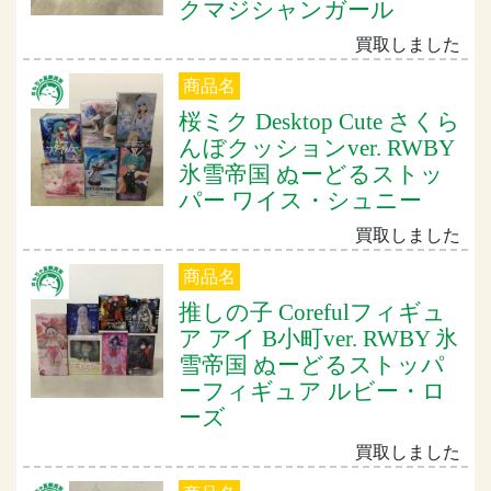
クマジシャンガール
買取しました
商品名
桜ミク Desktop Cute さくら
んぼクッションver. RWBY
氷雪帝国 ぬーどるストッ
パー ワイス・シュニー
買取しました
商品名
推しの子 Corefulフィギュ
ア アイ B小町ver. RWBY 氷
雪帝国 ぬーどるストッパ
ーフィギュア ルビー・ロ
ーズ
買取しました