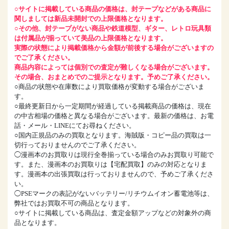
○サイトに掲載している商品の価格は、封テープなどがある商品に
関しましては新品未開封での上限価格となります。
○その他、封テープがない商品や鉄道模型、ギター、レトロ玩具類
は付属品が揃っていて美品の上限価格となります。
実際の状態により掲載価格から金額が前後する場合がございますの
でご了承ください。
商品内容によっては個別での査定が難しくなる場合がございます。
その場合、おまとめでのご提示となります。予めご了承ください。
○商品の状態や在庫数により買取価格が変動する場合がございま
す。
○最終更新日から一定期間が経過している掲載商品の価格は、現在
の中古相場の価格と異なる場合がございます。最新の価格は、お電
話・メール・LINEにてお尋ねください。
○国内正規品のみの買取となります。海賊版・コピー品の買取は一
切行っておりませんのでご了承ください。
◯漫画本のお買取りは現行全巻揃っている場合のみお買取り可能で
す。また、漫画本のお買取りは【宅配買取】のみの対応となりま
す。漫画本の出張買取は行っておりませんので、予めご了承くださ
い。
◯PSEマークの表記がないバッテリー/リチウムイオン蓄電池等は、
弊社ではお買取不可の商品となります。
○サイトに掲載している商品は、査定金額アップなどの対象外の商
品となります。