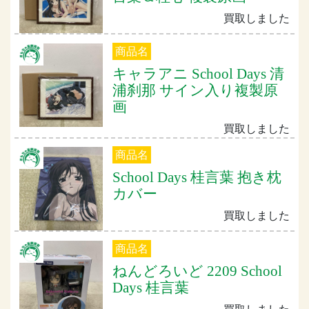
買取しました
商品名
キャラアニ School Days 清
浦刹那 サイン入り複製原
画
買取しました
商品名
School Days 桂言葉 抱き枕
カバー
買取しました
商品名
ねんどろいど 2209 School
Days 桂言葉