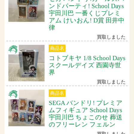
ンドパーティ! School Days
宇田川巴 一番くじプレミ
アム けいおん! D賞 田井中
律
買取しました
商品名
コトブキヤ 1/8 School Days
スクールデイズ 西園寺世
界
買取しました
商品名
SEGA バンドリ! プレミア
ムフィギュア School Days
宇田川巴 ちょこのせ 葬送
のフリーレン フェルン
買取しました