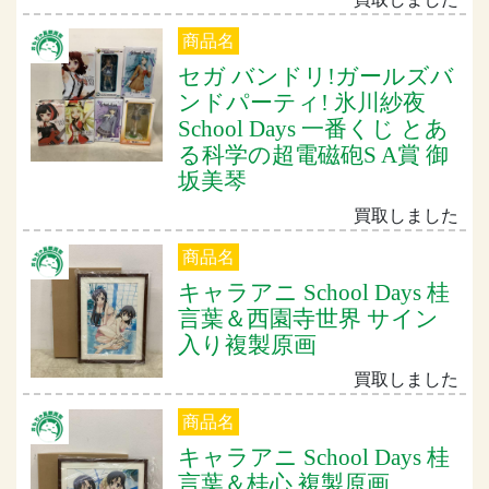
商品名
セガ バンドリ!ガールズバ
ンドパーティ! 氷川紗夜
School Days 一番くじ とあ
る科学の超電磁砲S A賞 御
坂美琴
買取しました
商品名
キャラアニ School Days 桂
言葉＆西園寺世界 サイン
入り複製原画
買取しました
商品名
キャラアニ School Days 桂
言葉＆桂心 複製原画