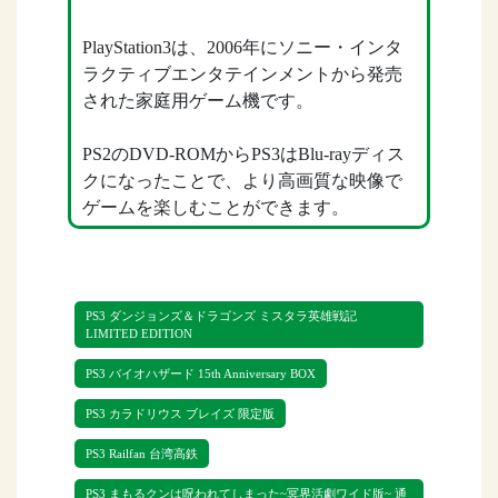
PlayStation3は、2006年にソニー・インタ
ラクティブエンタテインメントから発売
された家庭用ゲーム機です。
PS2のDVD-ROMからPS3はBlu-rayディス
クになったことで、より高画質な映像で
ゲームを楽しむことができます。
PS2の次世代型として多方から期待されて
いたPS3ですが、発売まもなくして部材調
PS3 ダンジョンズ＆ドラゴンズ ミスタラ英雄戦記
達や生産コストの問題、競合他社から発
LIMITED EDITION
売された新型ハードウェアの登場で、こ
PS3 バイオハザード 15th Anniversary BOX
れまで発売されたプレイステーションシ
リーズの本体の中でも特に厳しい時代を
PS3 カラドリウス ブレイズ 限定版
生きてきたゲーム機です。
PS3 Railfan 台湾高鉄
PS3本体は、2017年で生産終了となりソフ
PS3 まもるクンは呪われてしまった~冥界活劇ワイド版~ 通