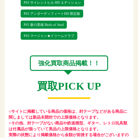
PS3 サイレントヒル HD エディション
器のお買取も行なっております。
PS3 アンダーディフィートHD 限定版
PS3のソフトを高く売るならリトルゲージ
PS3 蒼の英雄 Birds of Steel
にぜひ査定のご依頼をお待ちしておりま
PS3 マージャン★ドリームクラブ
強化買取商品掲載！！
買取PICK UP
○サイトに掲載している商品の価格は、封テープなどがある商品に
関しましては新品未開封での上限価格となります。
○その他、封テープがない商品や鉄道模型、ギター、レトロ玩具類
は付属品が揃っていて美品の上限価格となります。
実際の状態により掲載価格から金額が前後する場合がございますの