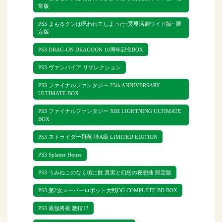
常版
トも2018年9月に発売された「FIFA 19」
を最後に国内での開発は終了となってい
PS3 まもるクンは呪われてしまった~冥界活劇ワイド版~ 限
ます。
定版
PS3 DRAG-ON DRAGOON 10周年記念BOX
PS3のソフトは、今でも人気の高いソフト
やマニアックなソフトなど様々で、現在
PS3 ヴァンパイア リザレクション
生産も行っていないので、一部のPS3ソフ
PS3 ファイナルファンタジー 25th ANNIVERSARY
トは高額のお値段がつくものもでてきて
ULTIMATE BOX
います。
PS3 ファイナルファンタジー XIII LIGHTNING ULTIMATE
BOX
そんな人気シリーズのPS3のソフトをリト
PS3 ストライダー飛竜 特A級 LIMITED EDITION
ルゲージでは高価買取を行っておりま
PS3 Splatter House
す。
PS3 うみねこのなく頃に散 真実と幻想の夜想曲 限定版
未開封品はもちろんのこと開封品やパッ
PS3 第2次スーパーロボット大戦OG COMPLETE BD BOX
ケージがない状態でもお買取可能です。
PS3 最強将棋 激指13
また、ソフト以外にも、PS3本体や周辺機