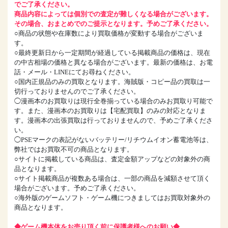
でご了承ください。
商品内容によっては個別での査定が難しくなる場合がございます。
その場合、おまとめでのご提示となります。予めご了承ください。
○商品の状態や在庫数により買取価格が変動する場合がございま
す。
○最終更新日から一定期間が経過している掲載商品の価格は、現在
の中古相場の価格と異なる場合がございます。最新の価格は、お電
話・メール・LINEにてお尋ねください。
○国内正規品のみの買取となります。海賊版・コピー品の買取は一
切行っておりませんのでご了承ください。
◯漫画本のお買取りは現行全巻揃っている場合のみお買取り可能で
す。また、漫画本のお買取りは【宅配買取】のみの対応となりま
す。漫画本の出張買取は行っておりませんので、予めご了承くださ
い。
◯PSEマークの表記がないバッテリー/リチウムイオン蓄電池等は、
弊社ではお買取不可の商品となります。
○サイトに掲載している商品は、査定金額アップなどの対象外の商
品となります。
○サイト掲載商品が複数ある場合は、一部の商品を減額させて頂く
場合がございます。予めご了承ください。
○海外版のゲームソフト・ゲーム機につきましてはお買取対象外の
商品となります。
◆ゲーム機本体をお売り頂く前に保護者様へのお願い◆