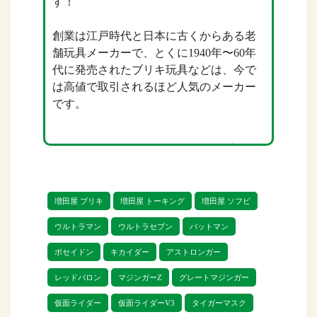
す！
創業は江戸時代と日本に古くからある老
舗玩具メーカーで、とくに1940年〜60年
代に発売されたブリキ玩具などは、今で
は高値で取引されるほど人気のメーカー
です。
リトルゲージでは、3種類のお買取方法を
用意しております。
お客様のご自宅に直接お伺いする「出張
増田屋 ブリキ
増田屋 トーキング
増田屋 ソフビ
買取」、郵送で商品を送る「宅配買
ウルトラマン
ウルトラセブン
バットマン
取」、店舗に直接持ち込む「店頭買取」
があります。
ポセイドン
キカイダー
アストロンガー
レッドバロン
マジンガーZ
グレートマジンガー
お品物が大量にある場合は、出張買取が
オススメです。
仮面ライダー
仮面ライダーV3
タイガーマスク