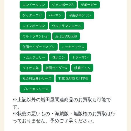
コンドールマン
ジャンボーグA
ザボーガー
また、事前にお持ちの商品の金額が知り
ゲッターロボ
パーマン
宇宙少年ソラン
たい場合は、お電話・メール・LINEから
事前査定を行うこともできます。
レインボーマン
ウルトラマンエース
ウルトラマンレオ
おばけのQ太郎
増田屋のおもちゃ・玩具を少しでも高く
仮面ライダーアマゾン
ミッキーマウス
売りたいなら、リトルゲージにぜひ査
トムとジェリー
ロボコン
ミラーマン
定・買取のご依頼をお待ちしておりま
す。
ライオン丸
仮面ライダーX
鉄腕アトム
社会科玩具シリーズ
THE GANG OF FIVE
プレニカシリーズ
※上記以外の増田屋関連商品のお買取も可能で
す。
※状態の悪いもの・海賊版・無版権のお買取は行
っておりません。予めご了承ください。