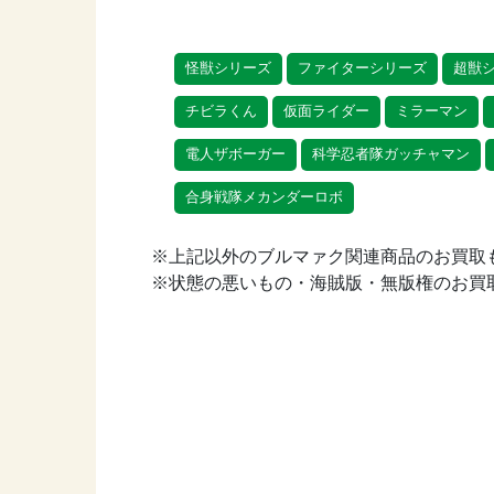
怪獣シリーズ
ファイターシリーズ
超獣
チビラくん
仮面ライダー
ミラーマン
電人ザボーガー
科学忍者隊ガッチャマン
合身戦隊メカンダーロボ
※上記以外のブルマァク関連商品のお買取
※状態の悪いもの・海賊版・無版権のお買