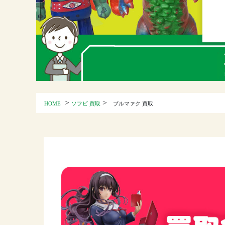
>
>
HOME
ソフビ 買取
ブルマァク 買取