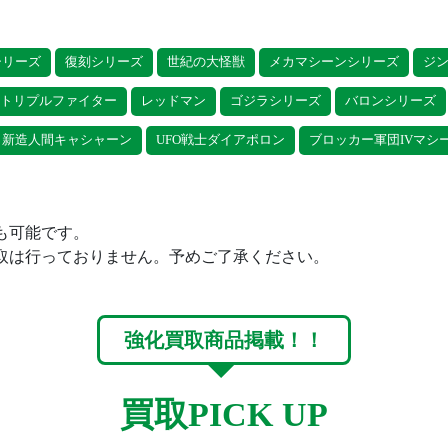
シリーズ
復刻シリーズ
世紀の大怪獣
メカマシーンシリーズ
ジ
トリプルファイター
レッドマン
ゴジラシリーズ
バロンシリーズ
新造人間キャシャーン
UFO戦士ダイアポロン
ブロッカー軍団IVマシ
も可能です。
取は行っておりません。予めご了承ください。
強化買取商品掲載！！
買取PICK UP