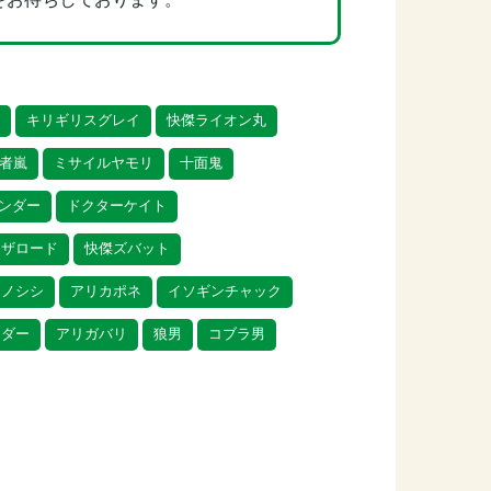
グ
キリギリスグレイ
快傑ライオン丸
者嵐
ミサイルヤモリ
十面鬼
ンダー
ドクターケイト
メザロード
快傑ズバット
イノシシ
アリカポネ
イソギンチャック
イダー
アリガバリ
狼男
コブラ男