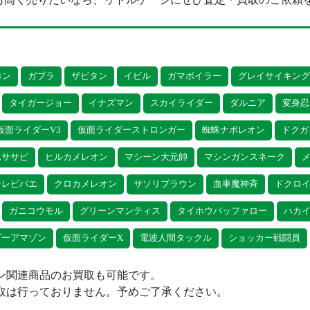
コン
ガブラ
ザビタン
イビル
ガマボイラー
グレイサイキン
タイガージョー
イナズマン
スカイライダー
ダルニア
変身忍
仮面ライダーV3
仮面ライダーストロンガー
蜘蛛ナポレオン
ドクガ
ムササビ
ヒルカメレオン
マシーン大元帥
マシンガンスネーク
テレビバエ
クロカメレオン
サソリブラウン
血車魔神斉
ドクロ
ガニコウモル
グリーンマンティス
タイホウバッファロー
ハカ
ダーアマゾン
仮面ライダーX
電波人間タックル
ショッカー戦闘員
ン関連商品のお買取も可能です。
取は行っておりません。予めご了承ください。