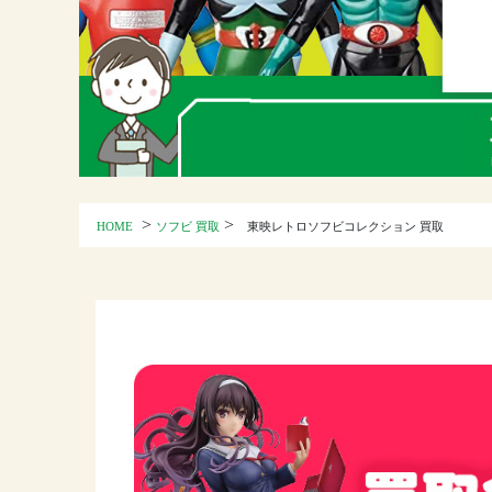
>
>
HOME
ソフビ 買取
東映レトロソフビコレクション 買取