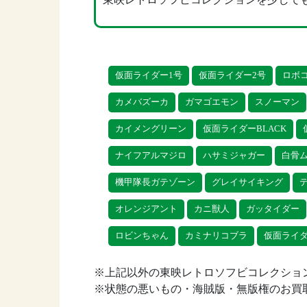
仮面ライダー1号
仮面ライダー2号
ロボ
カメバズーカ
ガマゴエモン
スノーマン
カイメングリーン
仮面ライダーBLACK
ナイフアルマジロ
ハサミジャガー
白骨
機甲隊長ガテゾーン
グレイサイキング
オレンジアント
カニ獣人
ガッタイダー
ロビンちゃん
カミナリコブラ
仮面ライ
※上記以外の東映レトロソフビコレクショ
※状態の悪いもの・海賊版・無版権のお買