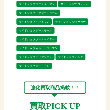
は市場にも出回ることが少ない商品なの
サイドショウ スパイダーマン
サイドショウ ヴェノム
で、貴重なフィギュアも多いメーカーで
サイドショウ ドクタードゥーム
す。
サイドショウ バットマン
サイドショウ ジョーカー
そんな人気メーカーのサイドショウをリ
サイドショウ ダースモール
トルゲージでは高価買取を行っておりま
サイドショウ ダースベイダー
す。
サイドショウ キャットウーマン
未開封品はもちろんのこと開封品や箱が
サイドショウ アイアンマン
サイドショウ ハルク
ないものでもお買取可能です。
サイドショウ エイリアン
サイドショウを高く売るならリトルゲー
ジにぜひ査定のご依頼をお待ちしており
強化買取商品掲載！！
買取PICK UP