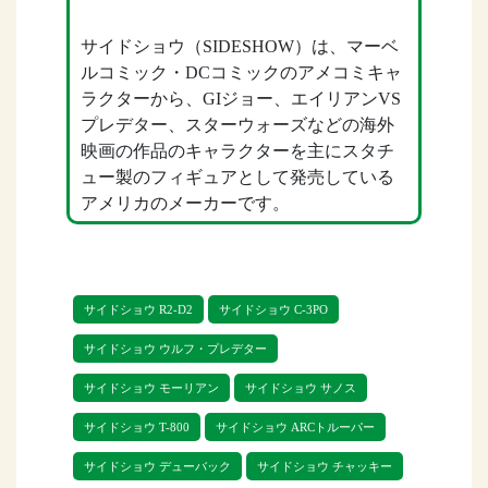
サイドショウ（SIDESHOW）は、マーベ
ルコミック・DCコミックのアメコミキャ
ラクターから、GIジョー、エイリアンVS
プレデター、スターウォーズなどの海外
映画の作品のキャラクターを主にスタチ
ュー製のフィギュアとして発売している
アメリカのメーカーです。
サイドショウは、他社メーカーと比較し
ても造形の技術は高く、スタチューの質
サイドショウ R2-D2
サイドショウ C-3PO
感や彩色、キャラクターの表情、細かい
箇所のつくりまでこだわったつくりで、
サイドショウ ウルフ・プレデター
完成度の高い商品ばかりです。
サイドショウ モーリアン
サイドショウ サノス
サイドショウ T-800
サイドショウ ARCトルーパー
サイドショウから発売される個数が決め
サイドショウ デューバック
サイドショウ チャッキー
られている限定品や、等身大フィギュア