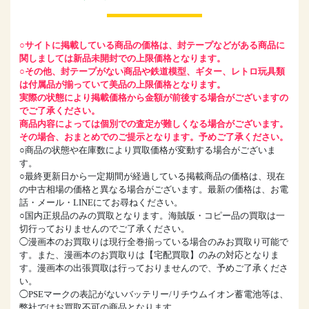
○サイトに掲載している商品の価格は、封テープなどがある商品に
関しましては新品未開封での上限価格となります。
○その他、封テープがない商品や鉄道模型、ギター、レトロ玩具類
は付属品が揃っていて美品の上限価格となります。
実際の状態により掲載価格から金額が前後する場合がございますの
でご了承ください。
商品内容によっては個別での査定が難しくなる場合がございます。
その場合、おまとめでのご提示となります。予めご了承ください。
○商品の状態や在庫数により買取価格が変動する場合がございま
す。
○最終更新日から一定期間が経過している掲載商品の価格は、現在
の中古相場の価格と異なる場合がございます。最新の価格は、お電
話・メール・LINEにてお尋ねください。
○国内正規品のみの買取となります。海賊版・コピー品の買取は一
切行っておりませんのでご了承ください。
◯漫画本のお買取りは現行全巻揃っている場合のみお買取り可能で
す。また、漫画本のお買取りは【宅配買取】のみの対応となりま
す。漫画本の出張買取は行っておりませんので、予めご了承くださ
い。
◯PSEマークの表記がないバッテリー/リチウムイオン蓄電池等は、
弊社ではお買取不可の商品となります。